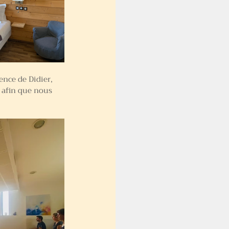
nce de Didier, 
 afin que nou
s 