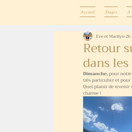
Accueil
Stages
A 
Eve et Marilyn
26 
Retour s
dans les
Dimanche, 
pour notre
très particulier et pour
Quel plaisir de revenir
charme !