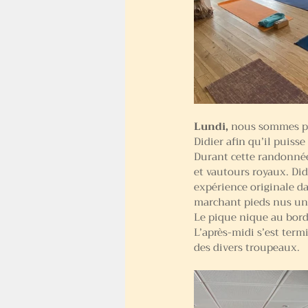
Lundi, 
n
ous sommes pa
Didier afin qu’il puiss
Durant cette randonnée
et vautours royaux. Did
expérience originale d
marchant pieds nus u
Le pique nique au bord 
L’après-midi s’est term
des divers troupeaux.